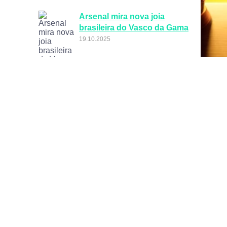
Arsenal mira nova joia
brasileira do Vasco da Gama
19.10.2025
Coutinho Endossa Talento
“Raro” do Brasil em Meio a
Rumores de Interesse do
Liverpool
07.10.2025