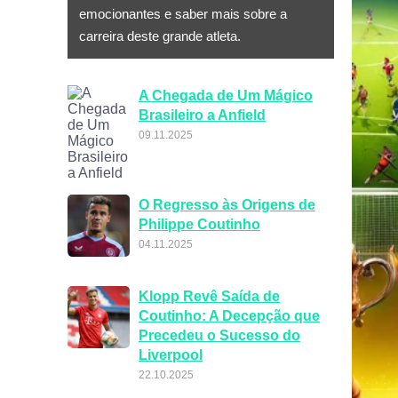
emocionantes e saber mais sobre a
carreira deste grande atleta.
A Chegada de Um Mágico
Brasileiro a Anfield
09.11.2025
O Regresso às Origens de
Philippe Coutinho
04.11.2025
Klopp Revê Saída de
Coutinho: A Decepção que
Precedeu o Sucesso do
Liverpool
22.10.2025