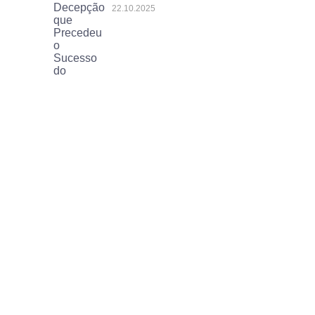
22.10.2025
Arsenal mira nova joia
brasileira do Vasco da Gama
19.10.2025
Coutinho Endossa Talento
“Raro” do Brasil em Meio a
Rumores de Interesse do
Liverpool
07.10.2025